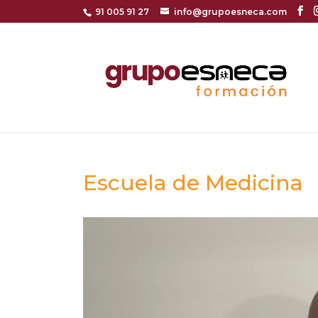
91 005 91 27
info@grupoesneca.com
Escuela de Medicina