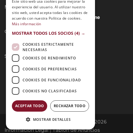
Este sitio web usa cookies para mejorar la
Métodos de Pago:
experiencia del usuario. Al utilizar nuestro
sitio web, usted acepta todas las cookies de
acuerdo con nuestra Política de cookies.
Más información
Contacto:
MOSTRAR TODOS LOS SOCIOS
(4) →
COOKIES ESTRICTAMENTE
NECESARIAS
Síguenos:
COOKIES DE RENDIMIENTO
COOKIES DE PREFERENCIAS
COOKIES DE FUNCIONALIDAD
COOKIES NO CLASIFICADAS
ACEPTAR TODO
RECHAZAR TODO
MOSTRAR DETALLES
Opiniones Grupo Esneca | Copyright 2026
Información Legal
|
Tablón de Anuncios