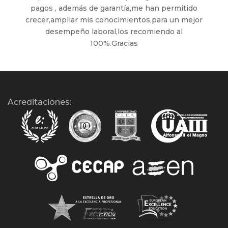
pagos , además de garantía,me han permitido
crecer,ampliar mis conocimientos,para un mejor
desempeño laboral,los recomiendo al
100%.Gracias
Acreditaciones: