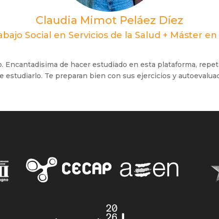
Claudia Mimot Peláez Díez
bajo Social en Servicios de la Salud + Máster e
Encantadisima de hacer estudiado en esta plataforma, repetir
de estudiarlo. Te preparan bien con sus ejercicios y autoevalu