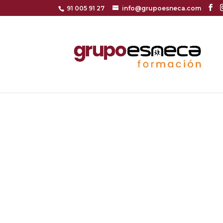
91 005 91 27
info@grupoesneca.com