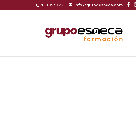
91 005 91 27
info@grupoesneca.com