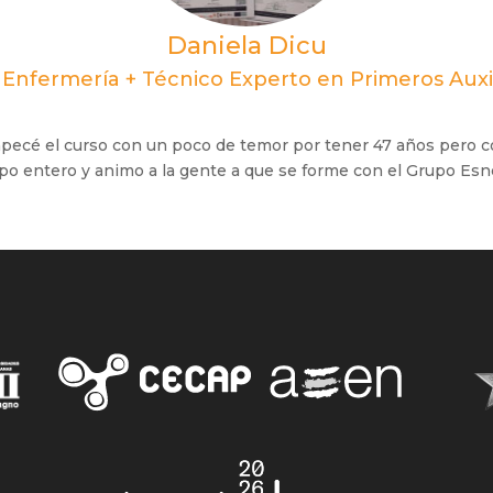
Daniela Dicu
e Enfermería + Técnico Experto en Primeros Auxi
mpecé el curso con un poco de temor por tener 47 años pero 
uipo entero y animo a la gente a que se forme con el Grupo Es