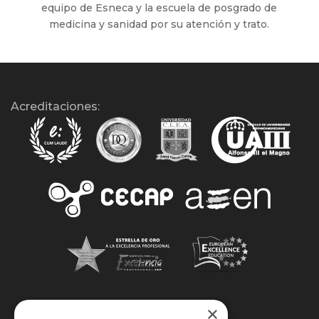
equipo de Esneca y la escuela de posgrado de
medicina y sanidad por su atención y trato.
Acreditaciones:
×