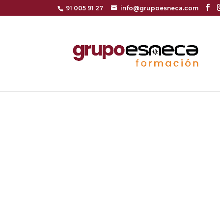
91 005 91 27
info@grupoesneca.com