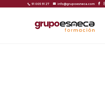
91 005 91 27
info@grupoesneca.com