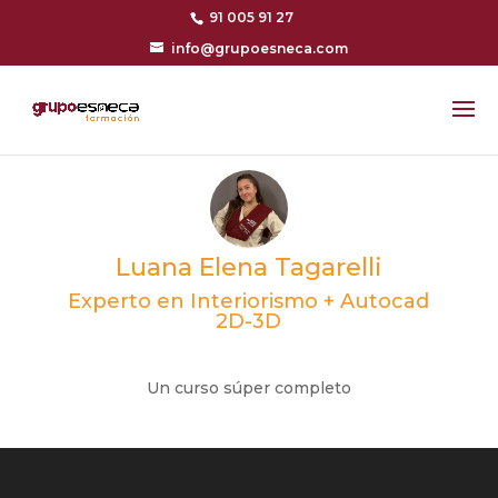
91 005 91 27
info@grupoesneca.com
Luana Elena Tagarelli
Experto en Interiorismo + Autocad
2D-3D
Un curso súper completo