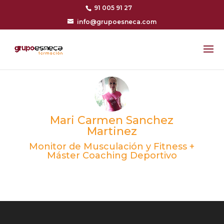
91 005 91 27
info@grupoesneca.com
Mari Carmen Sanchez
Martinez
Monitor de Musculación y Fitness +
Máster Coaching Deportivo