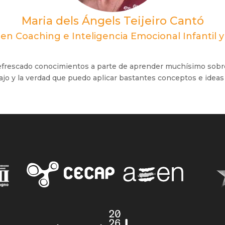
Maria dels Ángels Teijeiro Cantó
en Coaching e Inteligencia Emocional Infantil y
efrescado conocimientos a parte de aprender muchísimo sobre 
ajo y la verdad que puedo aplicar bastantes conceptos e ideas