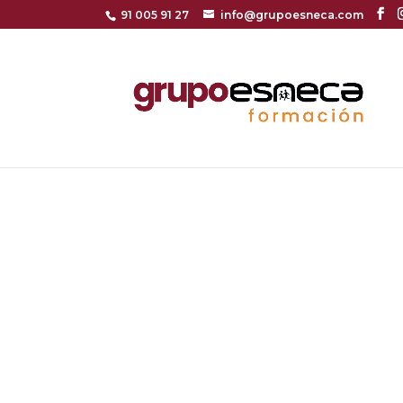
91 005 91 27
info@grupoesneca.com