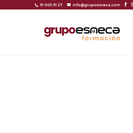
91 005 91 27
info@grupoesneca.com