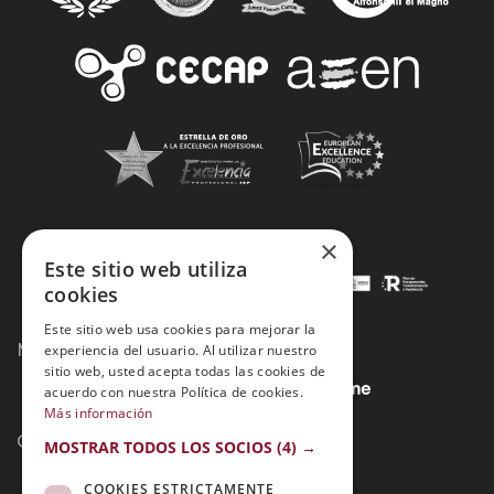
×
Este sitio web utiliza
cookies
Este sitio web usa cookies para mejorar la
Métodos de Pago:
experiencia del usuario. Al utilizar nuestro
sitio web, usted acepta todas las cookies de
acuerdo con nuestra Política de cookies.
Más información
Contacto:
MOSTRAR TODOS LOS SOCIOS
(4) →
COOKIES ESTRICTAMENTE