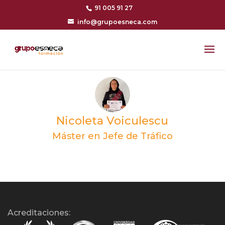
91 005 91 27
info@grupoesneca.com
Nicoleta Voiculescu
Máster en Jefe de Tráfico
Acreditaciones: