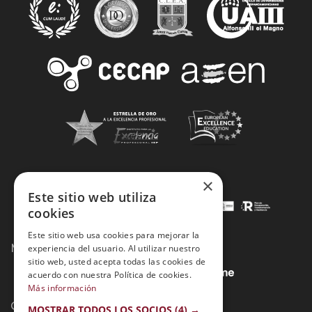
×
Este sitio web utiliza
cookies
Este sitio web usa cookies para mejorar la
Métodos de Pago:
experiencia del usuario. Al utilizar nuestro
sitio web, usted acepta todas las cookies de
acuerdo con nuestra Política de cookies.
Más información
Contacto:
MOSTRAR TODOS LOS SOCIOS
(4) →