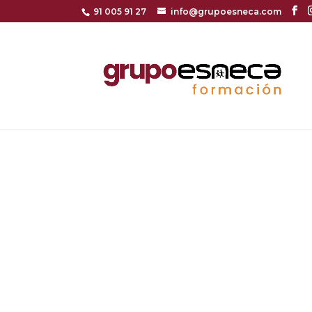
91 005 91 27
info@grupoesneca.com