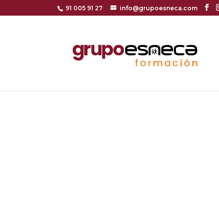
91 005 91 27
info@grupoesneca.com