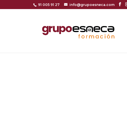
91 005 91 27
info@grupoesneca.com