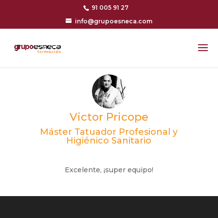
91 005 91 27
info@grupoesneca.com
Victor Pricope
Máster Tatuador Profesional y
Higiénico Sanitario
Excelente, ¡super equipo!