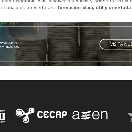
stá disponible para resolver tus dudas y orientarte en la 
o trabajo es ofrecerte una
formación clara, útil y orientada