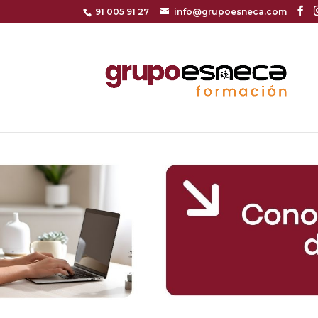
91 005 91 27
info@grupoesneca.com