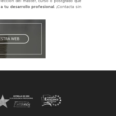
elección del máster, curso o postgrado que
 a tu desarrollo profesional
. ¡Contacta sin